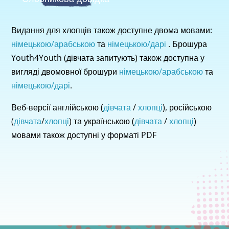
Видання для хлопців також доступне двома мовами:
німецькою/арабською
та
німецькою/дарі
. Брошура
Youth4Youth (дівчата запитують) також доступна у
вигляді двомовної брошури
німецькою/арабською
та
німецькою/дарі
.
Веб-версії англійською (
дівчата
/
хлопці
), російською
(
дівчата
/
хлопці
) та українською (
дівчата
/
хлопці
)
мовами також доступні у форматі PDF