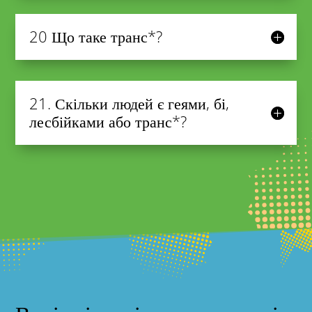
20 Що таке транс*?
21. Скільки людей є геями, бі,
лесбійками або транс*?