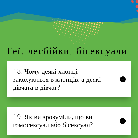
Геї, лесбійки, бісексуали
18. Чому деякі хлопці
закохуються в хлопців, а деякі
дівчата в дівчат?
19. Як ви зрозуміли, що ви
гомосексуал або бісексуал?