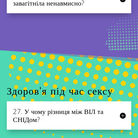
завагітніла ненавмисно?
Здоров'я під час сексу
27. У чому різниця між ВІЛ та
СНІДом?