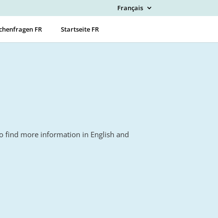
Français
henfragen FR
Startseite FR
Zyklus FR
lso find more information in English and