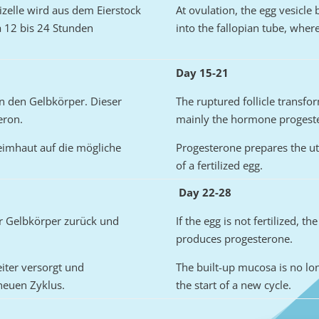
izelle wird aus dem Eierstock
At ovulation, the egg vesicle
wa 12 bis 24 Stunden
into the fallopian tube, where 
Day 15-21
in den Gelbkörper. Dieser
The ruptured follicle transfo
eron.
mainly the hormone progest
eimhaut auf die mögliche
Progesterone prepares the ute
of a fertilized egg.
Day 22-28
der Gelbkörper zurück und
If the egg is not fertilized, 
produces progesterone.
iter versorgt und
The built-up mucosa is no lon
neuen Zyklus.
the start of a new cycle.