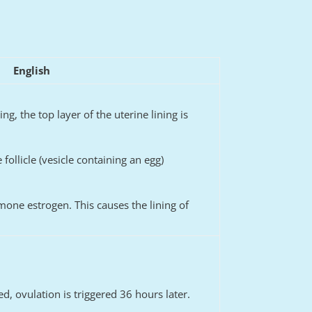
English
ng, the top layer of the uterine lining is
e follicle (vesicle containing an egg)
mone estrogen. This causes the lining of
.
, ovulation is triggered 36 hours later.