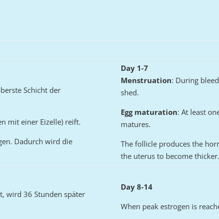
Day 1-7
Menstruation
: During bleedi
oberste Schicht der
shed.
Egg maturation
: At least on
 mit einer Eizelle) reift.
matures.
gen. Dadurch wird die
The follicle produces the hor
the uterus to become thicker
Day 8-14
t, wird 36 Stunden später
When peak estrogen is reached