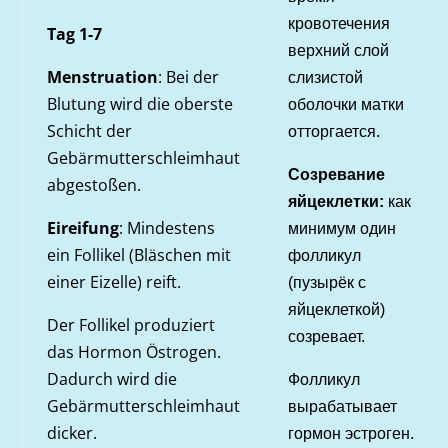
кровотечения
Tag 1-7
верхний слой
Menstruation
: Bei der
слизистой
Blutung wird die oberste
оболочки матки
Schicht der
отторгается.
Gebärmutterschleimhaut
Созревание
abgestoßen.
яйцеклетки:
как
Eireifung
: Mindestens
минимум один
ein Follikel (Bläschen mit
фолликул
einer Eizelle) reift.
(пузырёк с
яйцеклеткой)
Der Follikel produziert
созревает.
das Hormon Östrogen.
Dadurch wird die
Фолликул
Gebärmutterschleimhaut
вырабатывает
dicker.
гормон эстроген.