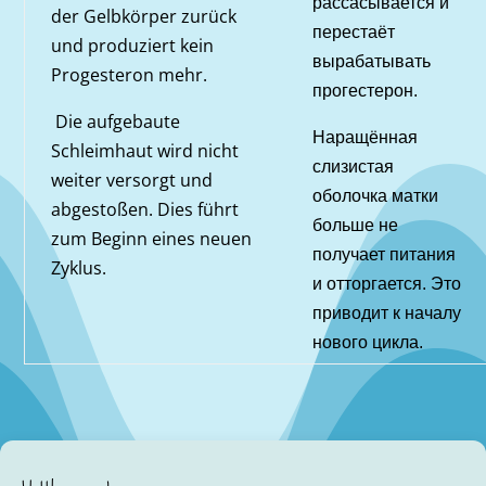
рассасывается и
der Gelbkörper zurück
перестаёт
und produziert kein
вырабатывать
Progesteron mehr.
прогестерон.
Die aufgebaute
Наращённая
Schleimhaut wird nicht
слизистая
weiter versorgt und
оболочка матки
abgestoßen. Dies führt
больше не
zum Beginn eines neuen
получает питания
Zyklus.
и отторгается. Это
приводит к началу
нового цикла.