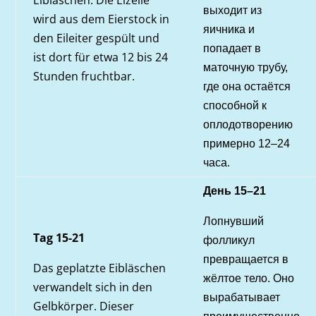
Eibläschen. Die Eizelle
выходит из
wird aus dem Eierstock in
яичника и
den Eileiter gespült und
попадает в
ist dort für etwa 12 bis 24
маточную трубу,
Stunden fruchtbar.
где она остаётся
способной к
оплодотворению
примерно 12–24
часа
.
День 15–21
Лопнувший
Tag 15-21
фолликул
превращается в
Das geplatzte Eibläschen
жёлтое тело. Оно
verwandelt sich in den
вырабатывает
Gelbkörper. Dieser