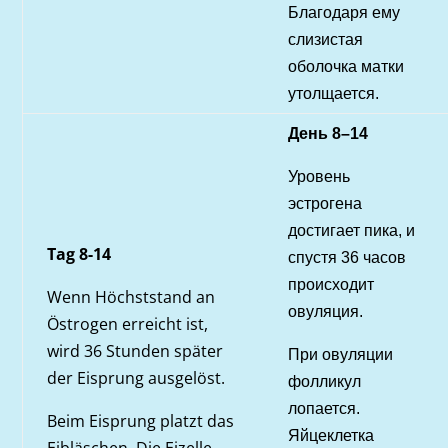
Благодаря ему
слизистая
оболочка матки
утолщается.
Д
ень 8–14
Уровень
эстрогена
достигает пика, и
Tag 8-14
спустя 36 часов
происходит
Wenn Höchststand an
овуляция.
Östrogen erreicht ist,
wird 36 Stunden später
При овуляции
der Eisprung ausgelöst.
фолликул
лопается.
Beim Eisprung platzt das
Яйцеклетка