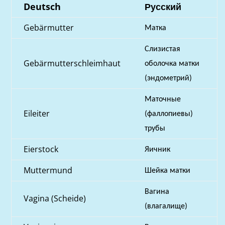
Deutsch
Русский
Gebärmutter
Матка
Слизистая
Gebärmutterschleimhaut
оболочка матки
(эндометрий)
Маточные
Eileiter
(фаллопиевы)
трубы
Eierstock
Яичник
Muttermund
Шейка матки
Вагина
Vagina (Scheide)
(влагалище)