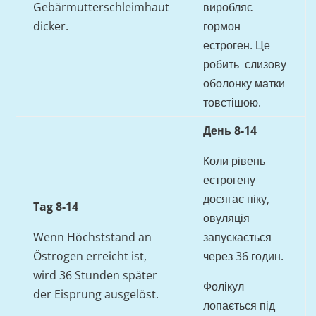
Gebärmutterschleimhaut
виробляє
dicker.
гормон
естроген. Це
робить слизову
оболонку матки
товстішою.
День 8-14
Коли рівень
естрогену
досягає піку,
Tag 8-14
овуляція
Wenn Höchststand an
запускається
Östrogen erreicht ist,
через 36 годин.
wird 36 Stunden später
Фолікул
der Eisprung ausgelöst.
лопається під