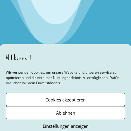
Willkommen!
Wir verwenden Cookies, um unsere Website und unseren Service zu
optimieren und dir ein super Nutzungserlebnis zu ermöglichen. Dafür
brauchen wir dein Einverständnis.
Youth 4 Youth
Mädchenfragen
Jungsfragen
Der Zyklus
Beratungsstellen
Links
Über das Projekt
Cookies akzeptieren
Cookie-Richtlinie (EU)
Ablehnen
© Verband für Interkulturelle Arbeit (VIA) Regionalverband Berlin/
Einstellungen anzeigen