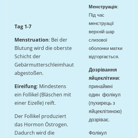
Менструація
:
Під час
менструації
Tag 1-7
верхній шар
Menstruation
: Bei der
слизової
Blutung wird die oberste
оболонки матки
Schicht der
відторгається.
Gebärmutterschleimhaut
Дозрівання
abgestoßen.
яйцеклітини
:
Eireifung
: Mindestens
принаймні
ein Follikel (Bläschen mit
один фолікул
einer Eizelle) reift.
(пухирець з
яйцеклітиною)
Der Follikel produziert
дозріває.
das Hormon Östrogen.
Dadurch wird die
Фолікул