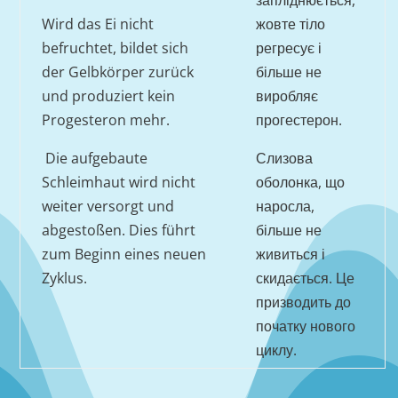
запліднюється,
Wird das Ei nicht
жовте тіло
befruchtet, bildet sich
регресує і
der Gelbkörper zurück
більше не
und produziert kein
виробляє
Progesteron mehr.
прогестерон.
Die aufgebaute
Слизова
Schleimhaut wird nicht
оболонка, що
weiter versorgt und
наросла,
abgestoßen. Dies führt
більше не
zum Beginn eines neuen
живиться і
Zyklus.
скидається. Це
призводить до
початку нового
циклу.