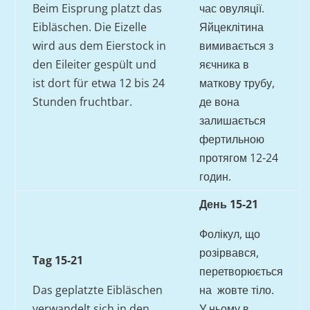
Beim Eisprung platzt das
час овуляції.
Eibläschen. Die Eizelle
Яйцеклітина
wird aus dem Eierstock in
вимивається з
den Eileiter gespült und
яєчника в
ist dort für etwa 12 bis 24
маткову трубу,
Stunden fruchtbar.
де вона
залишається
фертильною
протягом 12-24
годин.
День 15-21
Фолікул, що
розірвався,
Tag 15-21
перетворюється
Das geplatzte Eibläschen
на жовте тіло.
verwandelt sich in den
У ньому в