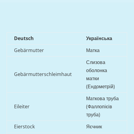
Deutsch
Українська
Gebärmutter
Матка
Слизова
оболонка
Gebärmutterschleimhaut
матки
(Ендометрій)
Маткова труба
Eileiter
(Фаллопієів
труба)
Eierstock
Яєчник