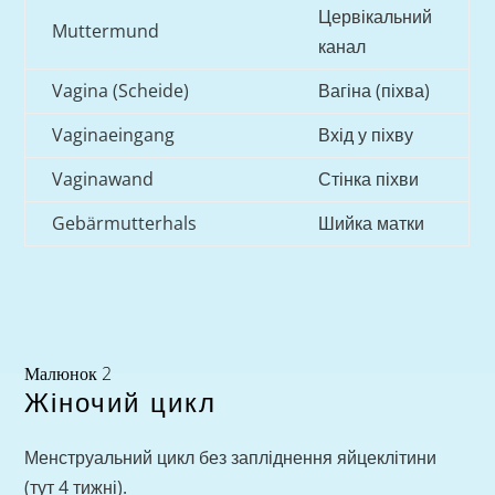
Цервікальний
Muttermund
канал
Vagina (Scheide)
Вагіна (піхва)
Vaginaeingang
Вхід у піхву
Vaginawand
Стінка піхви
Gebärmutterhals
Шийка матки
Малюнок 2
Жіночий цикл
Менструальний цикл без запліднення яйцеклітини
(тут 4 тижні).