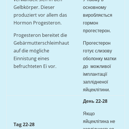
Gelbkörper. Dieser
основному
produziert vor allem das
виробляється
Hormon Progesteron.
гормон
прогестерон.
Progesteron bereitet die
Gebärmutterschleimhaut
Прогестерон
auf die mögliche
готує слизову
Einnistung eines
оболонку матки
befruchteten Ei vor.
до можливої
імплантації
заплідненої
яйцеклітини.
День 22-28
Якщо
яйцеклітина не
Tag 22-28